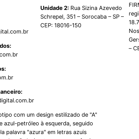
FI
Unidade 2:
Rua Sizina Azevedo
reg
Schrepel, 351 – Sorocaba – SP –
18.
CEP: 18016-150
Nos
ital.com.br
Clique
aqui
Ger
dos:
– C
.com.br
s:
om.br
anceiro:
igital.com.br