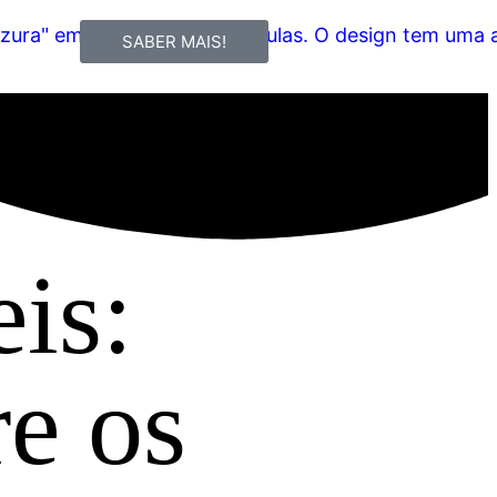
SABER MAIS!
is:
re os