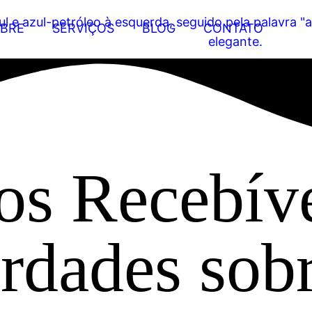
BRE
SERVIÇOS
BLOG
CONTATO
os Recebíve
rdades sob