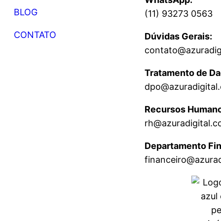
BLOG
(11) 93273 0563
CONTATO
Dúvidas Gerais:
contato@azuradig
Clique
aqui
Tratamento de Da
dpo@azuradigital
Recursos Humano
rh@azuradigital.c
Departamento Fin
financeiro@azurad