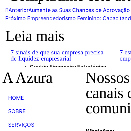
Anterior
Aumente as Suas Chances de Aprovação de
Próximo
Empreendedorismo Feminino: Capacitando
Leia mais
7 sinais de que sua empresa precisa
7 es
de liquidez empresarial
empr
Gestão Financeira Estratégica
A Azura
Nossos
canais 
HOME
comuni
SOBRE
SERVIÇOS
WhatsApp: