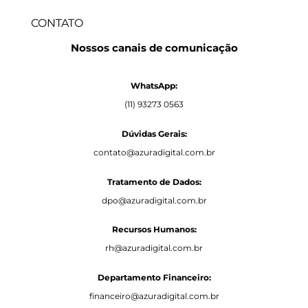
li
u
q
i
CONTATO
u
e
a
Nossos canais de comunicação
C
q
li
u
q
i
WhatsApp:
u
e
(11) 93273 0563
a
q
u
Dúvidas Gerais:
i
contato@azuradigital.com.br
Tratamento de Dados:
dpo@azuradigital.com.br
Recursos Humanos:
rh@azuradigital.com.br
Departamento Financeiro:
financeiro@azuradigital.com.br