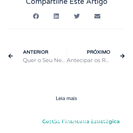
Compartilhe Este Artigo
ANTERIOR
PRÓXIMO
Quer o Seu Negócio Longe de Dívidas em 2024? Descubra Estratégias Essenciais
Antecipar os Recebíveis: Mitos e Verdades sobre os Custos Empresariais
Leia mais
7 sinais de que sua empresa
precisa de liquidez empresarial
Gestão Financeira Estratégica