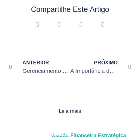
Compartilhe Este Artigo
ANTERIOR
PRÓXIMO
Gerenciamento de Fluxo de Caixa: Evite Surpresas e Garanta o Crescimento
A Importância de Ter Capital de Giro para Crescer no Mercado Competitivo
Leia mais
7 sinais de que sua empresa precisa de
liquidez empresarial
Gestão Financeira Estratégica