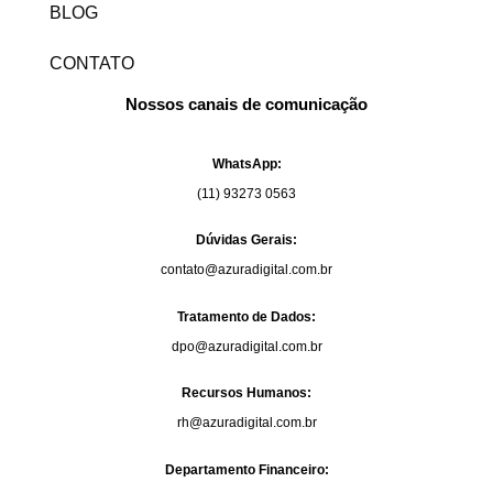
BLOG
C
q
li
u
q
i
CONTATO
u
e
a
Nossos canais de comunicação
C
q
li
u
q
i
WhatsApp:
u
e
(11) 93273 0563
a
q
u
Dúvidas Gerais:
i
contato@azuradigital.com.br
Tratamento de Dados:
dpo@azuradigital.com.br
Recursos Humanos:
rh@azuradigital.com.br
Departamento Financeiro: