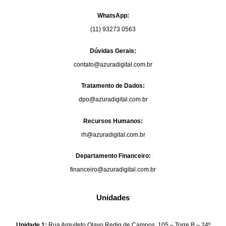
li
u
q
i
WhatsApp:
u
e
(11) 93273 0563
a
q
u
Dúvidas Gerais:
i
contato@azuradigital.com.br
Tratamento de Dados:
dpo@azuradigital.com.br
Recursos Humanos:
rh@azuradigital.com.br
Departamento Financeiro:
financeiro@azuradigital.com.br
Unidades
Unidade 1:
Rua Arquiteto Olavo Redig de Campos, 105 – Torre B – 24º