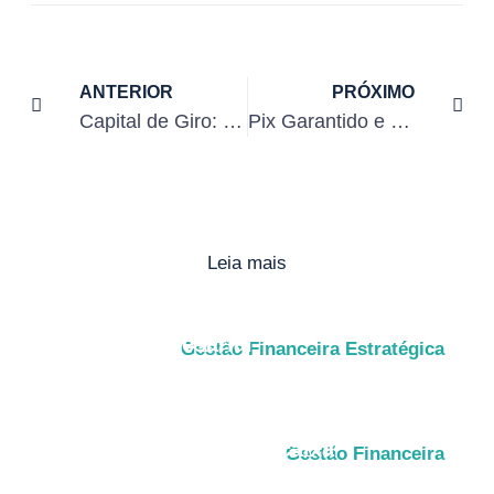
ANTERIOR
PRÓXIMO
Capital de Giro: 5 Sinais de que o seu Pede Socorro
Pix Garantido e Novas Formas de Pagamento: O Futuro Chegou ao seu Fluxo de Recebíveis
Leia mais
7 sinais de que sua empresa precisa de
liquidez empresarial
Gestão Financeira Estratégica
7 estratégias de crescimento
empresarial com mais caixa
Gestão Financeira